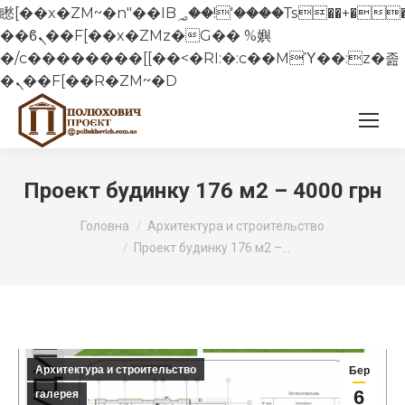
矁[��x�ZM~�n"��IB؃��!'����Тѕ��+��(m��IK�ʭ�/|
��ϐܢ��F[��x�ZMz�G�� %嬩
�/c��������[[��<�RI:�:c��MΎ��:z�졾
�ܢ��F[��R�ZM~�D
Проект будинку 176 м2 – 4000 грн
You are here:
Головна
Архитектура и строительство
Проект будинку 176 м2 –…
Архитектура и строительство
Бер
6
галерея