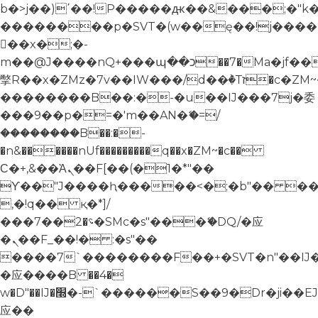
b�>j��)΄��!P�����ԫ��&���;�"k��B
��������p�SVT�(w��ę��!j����
��x�;�-
m��@J����nQ+���պ��כ��7�Ma�jf��J��ͱ4j���Ѳ�
撆R��x�ZMz�7v��IW���/d��ٞ�Тז�c�ZM~�ji�� ߒ��sQz�����Ԡ��DW��3�De�n"��M�+/
��������B��:�-�u��IJ���7j�委
���9��p�=�'m��AN�ޭ�=/
��������B��:�-
�n&������nUf���������q��x�ZM~�
c��
Ϲ�+,&��Ὰܢ��F[��(�1�*"��
ϒ��"J����ԧ�����<�;�b"�� ���"j���
,�!q�� қ�*]/
���؝�2��7�SMc�s"���ޭ�DQ/�应
�ܢ��F_��!� :�s"��
����7`��������F��+�SVT�n"��IJ
�应����B ��4�
w�D"��IJ�׭�-`������S��9�Dr�ji��EJ߅��gJ�
应��