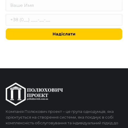
Компанія Полюхович проект – це група однодумців, яка
орієнтується на створення системи, яка поєднує в собі
комплексність обслуговування та індивідуальний підхід до