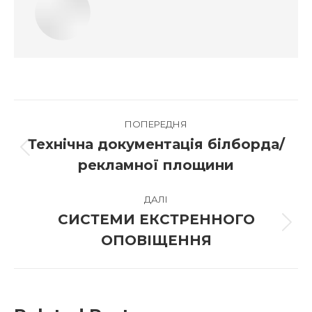
Post
ПОПЕРЕДНЯ
navigation
Технічна документація білборда/
Previous
рекламної площини
post:
ДАЛІ
СИСТЕМИ ЕКСТРЕННОГО
Наступна
ОПОВІЩЕННЯ
новина