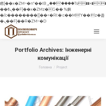
矁[��x�ZM~�n"��IB؃��!'����Тѕ��+��(m��IK�ʭ�/|
��ϐܢ��F[��x�ZMz�G�� %嬩
�/c��������[[��<�RI:�:c��MΎ��:z�졾
�ܢ��F[��R�ZM~�D
Portfolio Archives:
Інженерні
комунікації
You are here:
Головна
Project