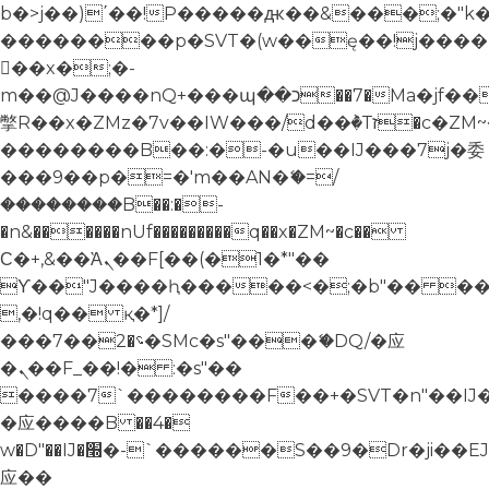
b�>j��)΄��!P�����ԫ��&���;�"k��B
��������p�SVT�(w��ę��!j����
��x�;�-
m��@J����nQ+���պ��כ��7�Ma�jf��J��ͱ4j���Ѳ�
撆R��x�ZMz�7v��IW���/d��ٞ�Тז�c�ZM~�ji�� ߒ��sQz�����Ԡ��DW��3�De�n"��M�+/
��������B��:�-�u��IJ���7j�委
���9��p�=�'m��AN�ޭ�=/
��������B��:�-
�n&������nUf���������q��x�ZM~�
c��
Ϲ�+,&��Ὰܢ��F[��(�1�*"��
ϒ��"J����ԧ�����<�;�b"�� ���"j���
,�!q�� қ�*]/
���؝�2��7�SMc�s"���ޭ�DQ/�应
�ܢ��F_��!� :�s"��
����7`��������F��+�SVT�n"��IJ
�应����B ��4�
w�D"��IJ�׭�-`������S��9�Dr�ji��EJ߅��gJ�
应��